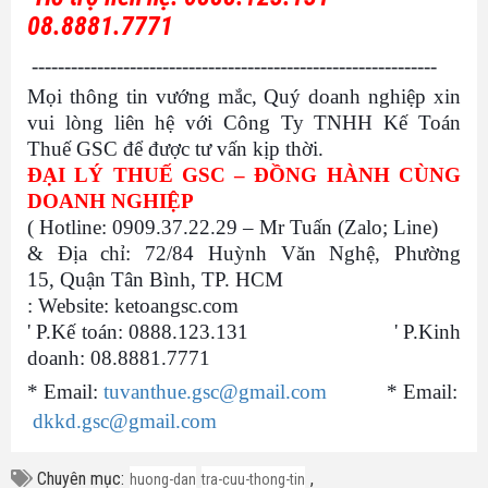
08.8881.7771
--------------------------------------------------------------
Mọi thông tin vướng mắc, Quý doanh nghiệp xin
vui lòng liên hệ với Công Ty TNHH Kế Toán
Thuế GSC để được tư vấn kịp thời.
ĐẠI LÝ THUẾ GSC – ĐỒNG HÀNH CÙNG
DOANH NGHIỆP
(
Hotline: 0909.37.22.29 – Mr Tuấn (Zalo; Line)
&
Địa chỉ: 72/84 Huỳnh Văn Nghệ, Phường
15, Quận Tân Bình, TP. HCM
:
Website: ketoangsc.com
'
P.Kế toán: 0888.123.131
'
P.Kinh
doanh: 08.8881.7771
*
Email:
tuvanthue.gsc@gmail.com
*
Email:
dkkd.gsc@gmail.com
Chuyên mục:
,
huong-dan
tra-cuu-thong-tin