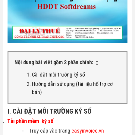
Hóa Đơn Điện Tử
Thuế giá trị gia tăng
Chữ Ký Số
Thuế thu nhập cá nhân
Thuế xuất nhập khẩu
Thuế tiêu thụ đặc biệt
Nội dung bài viết gồm 2 phần chính:
Luật quản lý thuế
Cài đặt môi trường ký số
Hướng dẫn sử dụng (tài liệu hổ trợ cơ
Luật kế toán
bản)
Chế độ kế toán
I. CÀI ĐẶT MÔI TRƯỜNG KÝ SỐ
1.
Tải phần mềm ký số
-
Truy cập vào trang
easyinvoice.vn