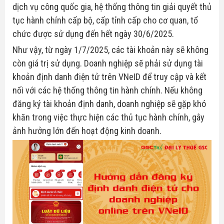
dịch vụ công quốc gia, hệ thống thông tin giải quyết thủ
Hóa Đơn Điện Tử
tục hành chính cấp bộ, cấp tỉnh cấp cho cơ quan, tổ
Thuế giá trị gia tăng
chức được sử dụng đến hết ngày 30/6/2025.
Chữ Ký Số
Thuế thu nhập cá nhân
Như vậy, từ ngày 1/7/2025, các tài khoản này sẽ không
còn giá trị sử dụng. Doanh nghiệp sẽ phải sử dụng tài
Thuế xuất nhập khẩu
khoản định danh điện tử trên VNeID để truy cập và kết
nối với các hệ thống thông tin hành chính. Nếu không
Thuế tiêu thụ đặc biệt
đăng ký tài khoản định danh, doanh nghiệp sẽ gặp khó
khăn trong việc thực hiện các thủ tục hành chính, gây
Luật quản lý thuế
ảnh hưởng lớn đến hoạt động kinh doanh.
Luật kế toán
Chế độ kế toán