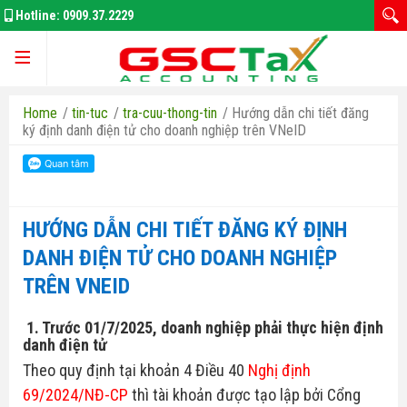
Hotline:
0909.37.2229
Trang chủ
Home
/
tin-tuc
/
tra-cuu-thong-tin
/
Hướng dẫn chi tiết đăng
ký định danh điện tử cho doanh nghiệp trên VNeID
Giới thiệu
HƯỚNG DẪN CHI TIẾT ĐĂNG KÝ ĐỊNH
DANH ĐIỆN TỬ CHO DOANH NGHIỆP
Kế Toán Thuế
TRÊN VNEID
Đăng Ký Doanh Nghiệp
1. Trước 01/7/2025, doanh nghiệp phải thực hiện định
danh điện tử
Thay Đổi GPKD
Theo quy định tại khoản 4 Điều 40
Nghị định
Bảo Hiểm Xã Hôi
69/2024/NĐ-CP
thì tài khoản được tạo lập bởi Cổng
Thuế thu nhập doanh nghiệp