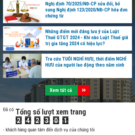
Nghị định 70/2025/NĐ-CP sửa đổi, bổ
sung Nghị định 123/2020/NĐ-CP hóa đơn
chứng từ
Những điểm mới đáng lưu ý của Luật
Thuế GTGT 2024 - Khi nào Luật Thuế giá
trị gia tăng 2024 có hiệu lực?
Tra cứu TUỔI NGHỈ HƯU, thời điểm NGHỈ
HƯU của người lao động theo năm sinh
Xem tất cả
Đã có
Tổng số lượt xem trang
2
4
2
3
0
1
- khách hàng quan tâm đến dịch vụ của chúng tôi