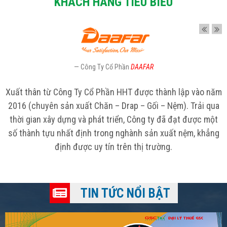
KHÁCH HÀNG TIÊU BIỂU
ào năm
ải qua
Công Ty TNHH Dịch Vụ Giải Trí
NN
c một
RECORD
khẳng
Với hơn 15 năm kinh nghiệm về nghành công nghiệp thu 
NNRECORD luôn quan tâm đến chất lượng để cho ra m
những sản phẩm âm nhạc tốt và phụ hợp với thị hiếu c
công chúng.
TIN TỨC NỔI BẬT