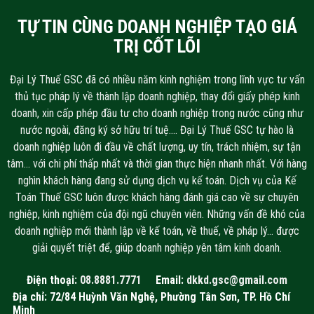
TỰ TIN CÙNG DOANH NGHIỆP TẠO GIÁ
TRỊ CỐT LÕI
Đại Lý Thuế GSC đã có nhiều năm kinh nghiệm trong lĩnh vực tư vấn
thủ tục pháp lý về thành lập doanh nghiệp, thay đổi giấy phép kinh
doanh, xin cấp phép đầu tư cho doanh nghiệp trong nước cũng như
nước ngoài, đăng ký sở hữu trí tuệ…. Đại Lý Thuế GSC tự hào là
doanh nghiệp luôn đi đầu về chất lượng, uy tín, trách nhiệm, sự tận
tâm… với chi phí thấp nhất và thời gian thực hiện nhanh nhất. Với hàng
nghìn khách hàng đang sử dụng dịch vụ kế toán. Dịch vụ của Kế
Toán Thuế GSC luôn được khách hàng đánh giá cao về sự chuyên
nghiệp, kinh nghiệm của đội ngũ chuyên viên. Những vấn đề khó của
doanh nghiệp mới thành lập về kế toán, về thuế, về pháp lý… được
giải quyết triệt để, giúp doanh nghiệp yên tâm kinh doanh.
Điện thoại:
08.8881.7771
Email:
dkkd.gsc@gmail.com
Địa chỉ: 72/84 Huỳnh Văn Nghệ, Phường Tân Sơn, TP. Hồ Chí
Minh