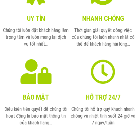
Hóa Đơn Điện Tử
Thuế giá trị gia tăng
UY TÍN
NHANH CHÓNG
Chữ Ký Số
Thuế thu nhập cá nhân
Chúng tôi luôn đặt khách hàng làm
Thời gian giải quyết công việc
trọng tâm và luôn mang lại dịch
của chúng tôi luôn nhanh nhất có
Thuế xuất nhập khẩu
vụ tốt nhất...
thể để khách hàng hài lòng...
Thuế tiêu thụ đặc biệt
Luật quản lý thuế
Luật kế toán
BẢO MẬT
HỖ TRỢ 24/7
Chế độ kế toán
Điều kiên tiên quyết để chúng tôi
Chúng tôi hỗ trợ quý khách nhanh
hoạt động là bảo mật thông tin
chóng và nhiệt tình suốt 24 giờ và
của khách hàng...
7 ngày/tuần