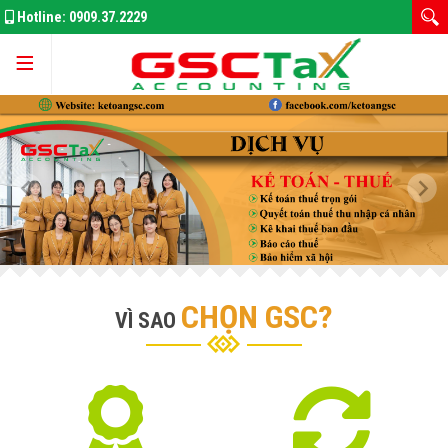
Hotline:
0909.37.2229
Trang chủ
Giới thiệu
Kế Toán Thuế
CHỌN GSC?
VÌ SAO
Đăng Ký Doanh Nghiệp
Thay Đổi GPKD
Bảo Hiểm Xã Hôi
Thuế thu nhập doanh nghiệp