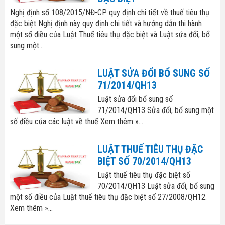
Nghị định số 108/2015/NĐ-CP quy định chi tiết về thuế tiêu thụ
Hóa Đơn Điện Tử
Thuế giá trị gia tăng
đặc biệt Nghị định này quy định chi tiết và hướng dẫn thi hành
một số điều của Luật Thuế tiêu thụ đặc biệt và Luật sửa đổi, bổ
Chữ Ký Số
Thuế thu nhập cá nhân
sung một...
Thuế xuất nhập khẩu
LUẬT SỬA ĐỔI BỔ SUNG SỐ
71/2014/QH13
Thuế tiêu thụ đặc biệt
Luật sửa đổi bổ sung số
71/2014/QH13 Sửa đổi, bổ sung một
Luật quản lý thuế
số điều của các luật về thuế Xem thêm »...
Luật kế toán
LUẬT THUẾ TIÊU THỤ ĐẶC
BIỆT SỐ 70/2014/QH13
Chế độ kế toán
Luật thuế tiêu thụ đặc biệt số
70/2014/QH13 Luật sửa đổi, bổ sung
một số điều của Luật thuế tiêu thụ đặc biệt số 27/2008/QH12.
Xem thêm »...