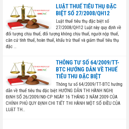
LUẬT THUẾ TIÊU THỤ ĐẶC
BIỆT SỐ 27/2008/QH12
Luật thuế tiêu thụ đặc biệt số
27/2008/QH12 Luật này quy định về
đối tượng chịu thuế, đối tượng không chịu thuế, người nộp thuế,
căn cứ tính thuế, hoàn thuế, khấu trừ thuế và giảm thuế tiêu thụ
đặc ...
THÔNG TƯ SỐ 64/2009/TT-
BTC HƯỚNG DẪN VỀ THUẾ
TIÊU THU ĐẶC BIỆT
Thông tư số 64/2009/TT-BTC hướng
dẫn về thuế tiêu thu đặc biệt HƯỚNG DẪN THI HÀNH NGHỊ
ĐỊNH SỐ 26/2009/NĐ-CP NGÀY 16 THÁNG 3 NĂM 2009 CỦA
CHÍNH PHỦ QUY ĐỊNH CHI TIẾT THI HÀNH MỘT SỐ ĐIỀU CỦA
LUẬT TH...