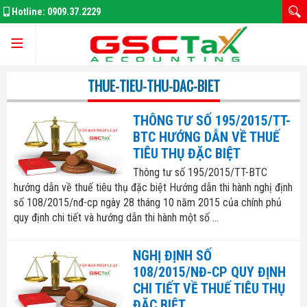
Hotline:
0909.37.2229
Trang chủ
THUE-TIEU-THU-DAC-BIET
THÔNG TƯ SỐ 195/2015/TT-
Giới thiệu
BTC HƯỚNG DẪN VỀ THUẾ
TIÊU THỤ ĐẶC BIỆT
Thông tư số 195/2015/TT-BTC
hướng dẫn về thuế tiêu thụ đặc biệt Hướng dẫn thi hành nghị định
Kế Toán Thuế
số 108/2015/nđ-cp ngày 28 tháng 10 năm 2015 của chính phủ
quy định chi tiết và hướng dẫn thi hành một số ...
Đăng Ký Doanh Nghiệp
NGHỊ ĐỊNH SỐ
Thay Đổi GPKD
108/2015/NĐ-CP QUY ĐỊNH
CHI TIẾT VỀ THUẾ TIÊU THỤ
Bảo Hiểm Xã Hôi
Thuế thu nhập doanh nghiệp
ĐẶC BIỆT