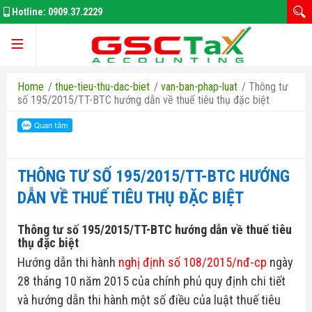
Hotline:
0909.37.2229
Trang chủ
Home
/
thue-tieu-thu-dac-biet
/
van-ban-phap-luat
/
Thông tư
số 195/2015/TT-BTC hướng dẫn về thuế tiêu thụ đặc biệt
Giới thiệu
THÔNG TƯ SỐ 195/2015/TT-BTC HƯỚNG
DẪN VỀ THUẾ TIÊU THỤ ĐẶC BIỆT
Kế Toán Thuế
Thông tư số 195/2015/TT-BTC hướng dẫn về thuế tiêu
Đăng Ký Doanh Nghiệp
thụ đặc biệt
Hướng dẫn thi hành
nghị định số 108/2015/nđ-cp
ngày
Thay Đổi GPKD
28 tháng 10 năm 2015 của chính phủ quy định chi tiết
và hướng dẫn thi hành một số điều của luật thuế tiêu
Bảo Hiểm Xã Hôi
Thuế thu nhập doanh nghiệp