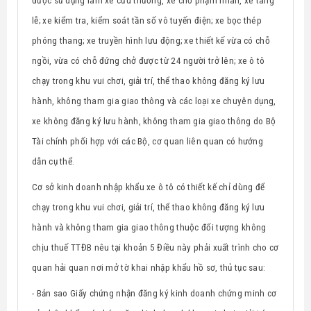
được sử dụng làm xe cứu thương, xe chở phạm nhân, xe tang
lễ; xe kiểm tra, kiểm soát tần số vô tuyến điện; xe bọc thép
phóng thang; xe truyền hình lưu động; xe thiết kế vừa có chỗ
ngồi, vừa có chỗ đứng chở được từ 24 người trở lên; xe ô tô
chạy trong khu vui chơi, giải trí, thể thao không đăng ký lưu
hành, không tham gia giao thông và các loại xe chuyên dụng,
xe không đăng ký lưu hành, không tham gia giao thông do Bộ
Tài chính phối hợp với các Bộ, cơ quan liên quan có hướng
dẫn cụ thể.
Cơ sở kinh doanh nhập khẩu xe ô tô có thiết kế chỉ dùng để
chạy trong khu vui chơi, giải trí, thể thao không đăng ký lưu
hành và không tham gia giao thông thuộc đối tượng không
chịu thuế TTĐB nêu tại khoản 5 Điều này phải xuất trình cho cơ
quan hải quan nơi mở tờ khai nhập khẩu hồ sơ, thủ tục sau:
- Bản sao Giấy chứng nhận đăng ký kinh doanh chứng minh cơ