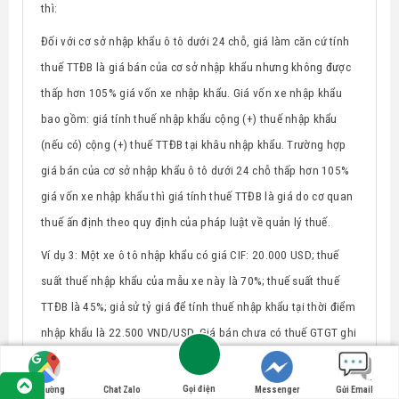
thì:
Đối với cơ sở nhập khẩu
ô tô dưới 24 chỗ, giá làm căn cứ tính
thuế TTĐB là giá bán của cơ sở nhập khẩu nhưng không được
thấp hơn 105%
giá vốn xe nhập khẩu. Giá vốn xe nhập khẩu
bao gồm: giá tính thuế nhập khẩu cộng (+) thuế nhập khẩu
(nếu có) cộng (+) thuế TTĐB tại khâu nhập khẩu.
Trường hợp
giá bán của cơ sở nhập khẩu ô tô dưới 24 chỗ thấp hơn 105%
giá vốn xe nhập khẩu
thì giá tính thuế TTĐB là giá do cơ quan
thuế ấn định theo quy định của pháp luật về quản lý thuế
.
Ví dụ 3:
Một xe ô tô nhập khẩu có giá CIF: 20.000 USD; thuế
suất thuế nhập khẩu của mẫu xe này là 70%; thuế suất thuế
TTĐB là 45%; giả sử tỷ giá để tính thuế nhập khẩu tại thời điểm
nhập khẩu là 22.500 VND/USD. Giá bán chưa có thuế GTGT ghi
trên hóa đơn của nhà nhập khẩu là
1.164.712.500
đồng. Như
vậy, số thuế TTĐB của cơ sở nhập khẩu khi bán ô tô như sau:
Gọi điện
Tìm đường
Chat Zalo
Messenger
Gửi Email