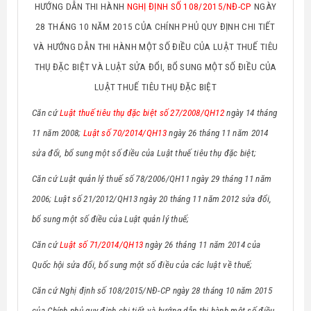
HƯỚNG DẪN THI HÀNH
NGHỊ ĐỊNH SỐ 108/2015/NĐ-CP
NGÀY
28 THÁNG 10 NĂM 2015 CỦA CHÍNH PHỦ QUY ĐỊNH CHI TIẾT
VÀ HƯỚNG DẪN THI HÀNH MỘT SỐ ĐIỀU CỦA LUẬT THUẾ TIÊU
THỤ ĐẶC BIỆT VÀ LUẬT SỬA ĐỔI, BỔ SUNG MỘT SỐ ĐIỀU CỦA
LUẬT THUẾ TIÊU THỤ ĐẶC BIỆT
Căn cứ
Luật thuế tiêu thụ đặc biệt số 27/2008/QH12
ngày 14 tháng
11 năm 2008;
Luật số 70/2014/QH13
ngày 26 tháng 11 năm 2014
sửa đổi, bổ sung một số điều của Luật thuế tiêu thụ đặc biệt;
Căn cứ Luật quản lý thuế số 78/2006/QH11 ngày 29 tháng 11 năm
2006; Luật số 21/2012/QH13 ngày 20 tháng 11 năm 2012 sửa đổi,
bổ sung một số điều của Luật quản lý thuế;
Căn cứ
Luật số 71/2014/QH13
ngày 26 tháng 11 năm 2014 của
Quốc hội sửa đổi, bổ sung một số điều của các luật về thuế;
Căn cứ Nghị định số 108/2015/NĐ-CP ngày 28 tháng 10 năm 2015
của Chính phủ quy định chi tiết và hướng dẫn thi hành một số điều