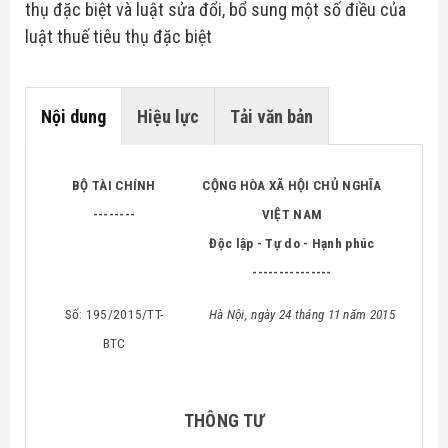
thụ đặc biệt và luật sửa đổi, bổ sung một số điều của
Hóa Đơn Điện Tử
luật thuế tiêu thụ đặc biệt
Thuế giá trị gia tăng
Chữ Ký Số
Thuế thu nhập cá nhân
Nội dung
Hiệu lực
Tải văn bản
Thuế xuất nhập khẩu
Thuế tiêu thụ đặc biệt
BỘ TÀI CHÍNH
CỘNG HÒA XÃ HỘI CHỦ NGHĨA
--------
VIỆT
NAM
Luật quản lý thuế
Độc lập - Tự do - Hạnh phúc
---------------
Luật kế toán
Số: 195/2015/TT-
Hà Nội, ngày 24 tháng 11 năm 2015
Chế độ kế toán
BTC
THÔNG TƯ