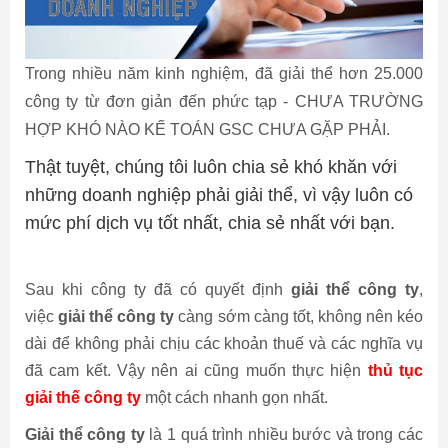
Hóa Đơn Điện Tử
Thuế giá trị gia tăng
Trong nhiều năm kinh nghiệm,
đã giải thể hơn 25.000
Chữ Ký Số
Thuế thu nhập cá nhân
công ty từ đơn giản đến phức tạp - CHƯA TRƯỜNG
HỢP KHÓ NÀO KẾ TOÁN GSC CHƯA GẶP PHẢI.
Thuế xuất nhập khẩu
Thật tuyệt, chúng tôi luôn chia sẻ khó khăn với
Thuế tiêu thụ đặc biệt
những doanh nghiệp phải giải thể, vì vậy luôn có
mức phí dịch vụ tốt nhất, chia sẻ nhất với bạn.
Luật quản lý thuế
Luật kế toán
Sau khi công ty đã có quyết định
giải thể công ty
,
việc
giải thể công ty
càng sớm càng tốt, không nên kéo
Chế độ kế toán
dài để không phải chịu các khoản thuế và các nghĩa vụ
đã cam kết. Vậy nên ai cũng muốn thực hiện
thủ tục
giải thế công ty
một cách nhanh gọn nhất.
Giải thể công ty
là 1 quá trình nhiều bước và trong các