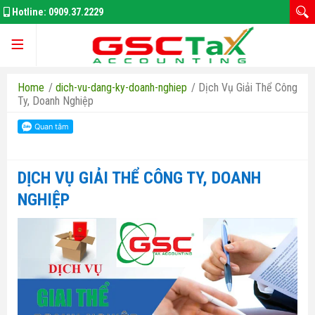
Hotline:
0909.37.2229
Trang chủ
Home
/
dich-vu-dang-ky-doanh-nghiep
/
Dịch Vụ Giải Thể Công
Ty, Doanh Nghiệp
Giới thiệu
DỊCH VỤ GIẢI THỂ CÔNG TY, DOANH
NGHIỆP
Kế Toán Thuế
Đăng Ký Doanh Nghiệp
Thay Đổi GPKD
Bảo Hiểm Xã Hôi
Thuế thu nhập doanh nghiệp