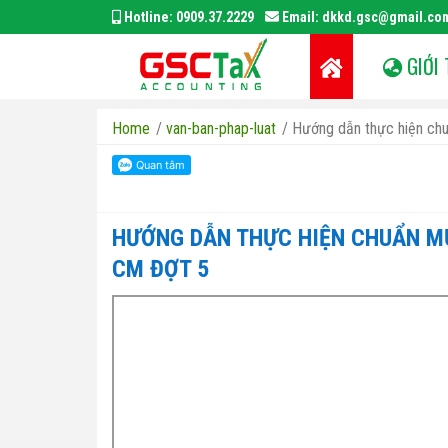
Hotline:
0909.37.2229
Email:
dkkd.gsc@gmail.co
GIỚI 
Home
/
van-ban-phap-luat
/
Hướng dẫn thực hiện ch
HƯỚNG DẪN THỰC HIỆN CHUẨN MỰ
CM ĐỢT 5