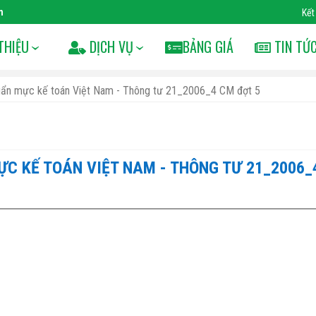
m
Kết
THIỆU
DỊCH VỤ
BẢNG GIÁ
TIN TỨ
uẩn mực kế toán Việt Nam - Thông tư 21_2006_4 CM đợt 5
C KẾ TOÁN VIỆT NAM - THÔNG TƯ 21_2006_