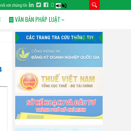
 nối với chúng tôi
C
VĂN BẢN PHÁP LUẬT
LIÊN HỆ
CÁC TRANG TRA CỨU THÔNG TIN
4