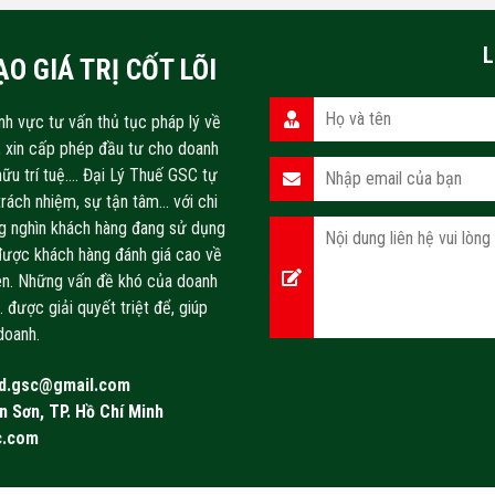
L
O GIÁ TRỊ CỐT LÕI
nh vực tư vấn thủ tục pháp lý về
h, xin cấp phép đầu tư cho doanh
ữu trí tuệ…. Đại Lý Thuế GSC tự
 trách nhiệm, sự tận tâm… với chi
àng nghìn khách hàng đang sử dụng
được khách hàng đánh giá cao về
iên. Những vấn đề khó của doanh
 được giải quyết triệt để, giúp
doanh.
d.gsc@gmail.com
n Sơn, TP. Hồ Chí Minh
c.com