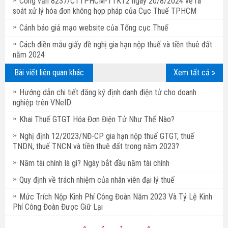
Công văn 8237/CTTPHCM-TTKT2 ngày 20/8/2024 về rà
soát xử lý hóa đơn không hợp pháp của Cục Thuế TPHCM
Cảnh báo giả mạo website của Tổng cục Thuế
Cách điền mẫu giấy đề nghị gia hạn nộp thuế và tiền thuê đất
năm 2024
Bài viết liên quan khác
Xem tất cả »
Hướng dẫn chi tiết đăng ký định danh điện tử cho doanh
nghiệp trên VNeID
Khai Thuế GTGT Hóa Đơn Điện Tử Như Thế Nào?
Nghị định 12/2023/NĐ-CP gia hạn nộp thuế GTGT, thuế
TNDN, thuế TNCN và tiền thuê đất trong năm 2023?
Năm tài chính là gì? Ngày bắt đầu năm tài chính
Quy định về trách nhiệm của nhân viên đại lý thuế
Mức Trích Nộp Kinh Phí Công Đoàn Năm 2023 Và Tỷ Lệ Kinh
Phí Công Đoàn Được Giữ Lại