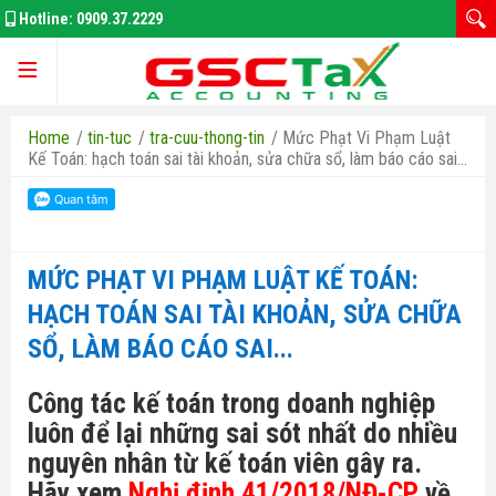
Hotline:
0909.37.2229
Trang chủ
Home
/
tin-tuc
/
tra-cuu-thong-tin
/
Mức Phạt Vi Phạm Luật
Kế Toán: hạch toán sai tài khoản, sửa chữa sổ, làm báo cáo sai...
Giới thiệu
MỨC PHẠT VI PHẠM LUẬT KẾ TOÁN:
HẠCH TOÁN SAI TÀI KHOẢN, SỬA CHỮA
Kế Toán Thuế
SỔ, LÀM BÁO CÁO SAI...
Đăng Ký Doanh Nghiệp
Công tác kế toán trong doanh nghiệp
Thay Đổi GPKD
luôn để lại những sai sót nhất do nhiều
nguyên nhân từ kế toán viên gây ra.
Bảo Hiểm Xã Hôi
Hãy xem
Nghị định 41/2018/NĐ-CP
về
Thuế thu nhập doanh nghiệp