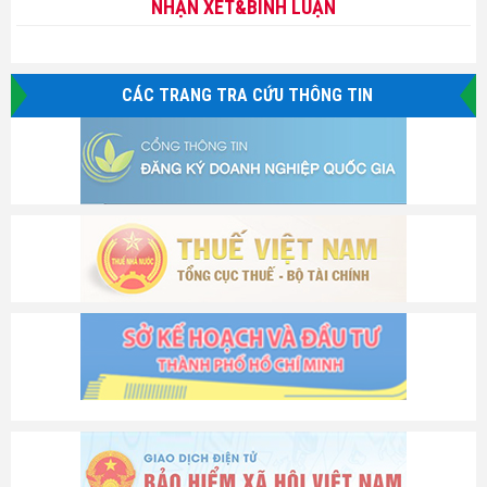
NHẬN XÉT&BÌNH LUẬN
CÁC TRANG TRA CỨU THÔNG TIN