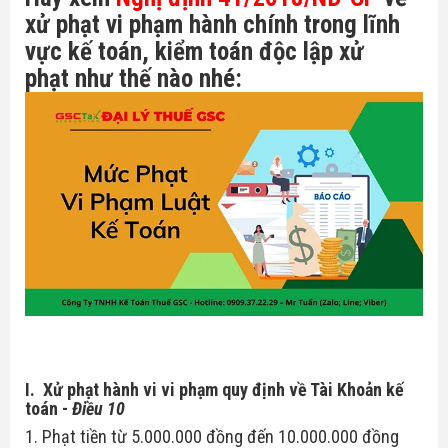
xử phạt vi phạm hành chính trong lĩnh
Hóa Đơn Điện Tử
Thuế giá trị gia tăng
vực kế toán, kiểm toán độc lập xử
phạt như thế nào nhé:
Chữ Ký Số
Thuế thu nhập cá nhân
Thuế xuất nhập khẩu
Thuế tiêu thụ đặc biệt
Luật quản lý thuế
Luật kế toán
Chế độ kế toán
I. Xử phạt hành vi vi phạm quy định về Tài Khoản kế
toán
-
Điều 10
1. Phạt tiền từ 5.000.000 đồng đến 10.000.000 đồng