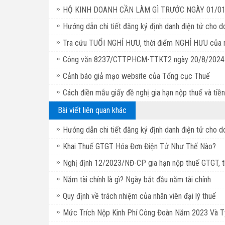
HỘ KINH DOANH CẦN LÀM GÌ TRƯỚC NGÀY 01/01
Hướng dẫn chi tiết đăng ký định danh điện tử cho 
Tra cứu TUỔI NGHỈ HƯU, thời điểm NGHỈ HƯU của n
Công văn 8237/CTTPHCM-TTKT2 ngày 20/8/2024 về
Cảnh báo giả mạo website của Tổng cục Thuế
Cách điền mẫu giấy đề nghị gia hạn nộp thuế và ti
Bài viết liên quan khác
Hướng dẫn chi tiết đăng ký định danh điện tử cho 
Khai Thuế GTGT Hóa Đơn Điện Tử Như Thế Nào?
Nghị định 12/2023/NĐ-CP gia hạn nộp thuế GTGT, 
Năm tài chính là gì? Ngày bắt đầu năm tài chính
Quy định về trách nhiệm của nhân viên đại lý thuế
Mức Trích Nộp Kinh Phí Công Đoàn Năm 2023 Và Tỷ