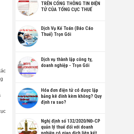
TRÊN CỔNG THÔNG TIN ĐIỆN
TỬ CỦA TỔNG CỤC THUẾ
Dịch Vụ Kế Toán (Báo Cáo
Thuế) Trọn Gói
Dịch vụ thành lập công ty,
doanh nghiệp - Trọn Gói
xác
ng
Hóa đơn điện tử có được lập
ã
bảng kê đính kèm không? Quy
định ra sao?
cục
Nghị định số 132/2020/NĐ-CP
quản lý thuế đối với doanh
nghiệp có giao dịch liên kết