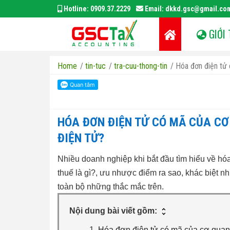
Hotline:
0909.37.2229
Email:
dkkd.gsc@gmail.co
GIỚI 
Home
/
tin-tuc
/
tra-cuu-thong-tin
/
Hóa đơn điện tử 
HÓA ĐƠN ĐIỆN TỬ CÓ MÃ CỦA CƠ 
ĐIỆN TỬ?
Nhiều doanh nghiệp khi bắt đầu tìm hiểu về hó
thuế là gì?, ưu nhược điểm ra sao, khác biệt nh
toàn bộ những thắc mắc trên.
Nội dung bài viết gồm:
Hóa đơn điện tử có mã của cơ quan 