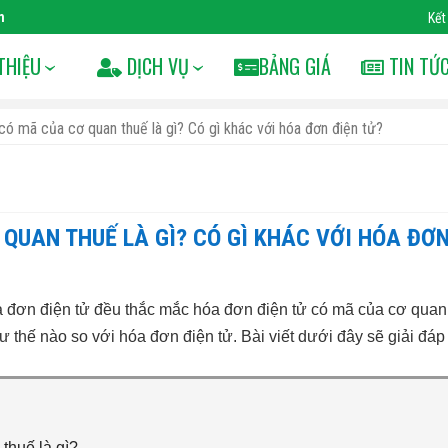
m
Kết
THIỆU
DỊCH VỤ
BẢNG GIÁ
TIN TỨ
có mã của cơ quan thuế là gì? Có gì khác với hóa đơn điện tử?
QUAN THUẾ LÀ GÌ? CÓ GÌ KHÁC VỚI HÓA ĐƠ
a đơn điện tử đều thắc mắc hóa đơn điện tử có mã của cơ quan
ư thế nào so với hóa đơn điện tử. Bài viết dưới đây sẽ giải đáp
thuế là gì?