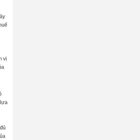
này
Thuế
n
n vị
óa
ó
 lựa
 đủ
của