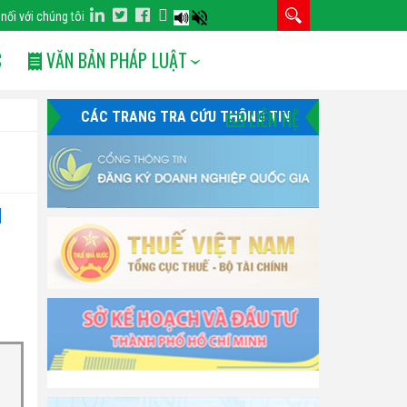
 nối với chúng tôi
C
VĂN BẢN PHÁP LUẬT
LIÊN HỆ
CÁC TRANG TRA CỨU THÔNG TIN
N