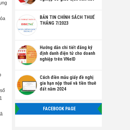
dụng
c
BẢN TIN CHÍNH SÁCH THUẾ
hóa
THÁNG 7/2023
Hướng dẫn chi tiết đăng ký
định danh điện tử cho doanh
nghiệp trên VNeID
p
Cách điền mẫu giấy đề nghị
gia hạn nộp thuế và tiền thuê
đất năm 2024
 số
1
FACEBOOK PAGE
mã