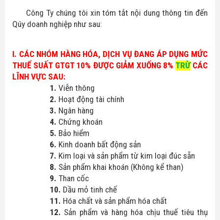
Công Ty chúng tôi xin tóm tắt nội dung thông tin đến
Qúy doanh nghiệp như sau:
I. CÁC NHÓM HÀNG HÓA, DỊCH VỤ ĐANG ÁP DỤNG MỨC
THUẾ SUẤT GTGT 10% ĐƯỢC GIẢM XUỐNG 8%
TRỪ
CÁC
LĨNH VỰC SAU:
1.
Viễn thông
2.
Hoạt động tài chính
3.
Ngân hàng
4.
Chứng khoán
5.
Bảo hiểm
6.
Kinh doanh bất động sản
7.
Kim loại và sản phẩm từ kim loại đúc sẵn
8.
Sản phẩm khai khoán (Không kể than)
9.
Than cốc
10.
Dầu mỏ tinh chế
11.
Hóa chất và sản phẩm hóa chất
12.
Sản phẩm và hàng hóa chịu thuế tiêu thụ