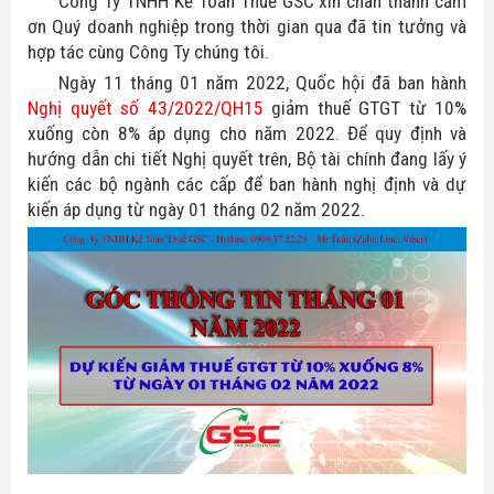
Công Ty TNHH Kế Toán Thuế GSC
xin chân thành c
ả
m
ơn Quý doanh nghiệp trong thời gian qua đã
tin tưởng và
Hóa Đơn Điện Tử
Thuế giá trị gia tăng
hợp tác
cùng
Công Ty chúng tôi.
Ngày 11 tháng 01 năm 2022, Quốc hội đã ban hành
Chữ Ký Số
Thuế thu nhập cá nhân
Nghị quyết số 43/2022/QH15
giảm thuế GTGT từ 10%
xuống còn 8% áp dụng cho năm 2022. Để quy định và
Thuế xuất nhập khẩu
hướng dẫn chi tiết Nghị quyết trên, Bộ tài chính đang lấy ý
kiến các bộ ngành các cấp để ban hành nghị định và dự
Thuế tiêu thụ đặc biệt
kiến áp dụng từ ngày 01 tháng 02 năm 2022.
Luật quản lý thuế
Luật kế toán
Chế độ kế toán