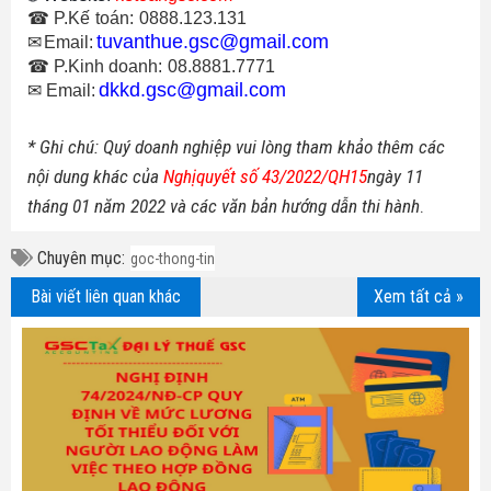
☎
P.Kế
toán:
0888.123.131
tuvanthue.gsc@gmail.com
✉
Email:
☎
P.Kinh doanh:
08.8881.7771
dkkd.gsc@gmail.com
✉
Email:
* Ghi chú: Quý doanh nghiệp vui lòng tham khảo thê
m
các
nội dung khác của
Nghịquyết số 43/2022/QH15
ngày
11
tháng
01
năm 202
2 và các văn bản hướng dẫn thi hành
.
Chuyên mục:
goc-thong-tin
Bài viết liên quan khác
Xem tất cả »