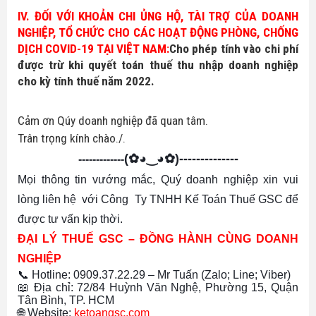
IV. ĐỐI VỚI KHOẢN CHI ỦNG HỘ, TÀI TRỢ CỦA DOANH
NGHIỆP, TỔ CHỨC CHO CÁC HOẠT ĐỘNG PHÒNG, CHỐNG
DỊCH COVID-19 TẠI VIỆT NAM
:
Cho phép tính vào chi phí
được trừ
khi quyết toán thuế thu nhập doanh nghiệp
cho kỳ tính thuế năm 2022.
Cảm ơn Qúy doanh nghiệp đã quan tâm.
Trân trọng kính chào./.
(✿◕‿◕✿)
--------------
-------------
Mọi thông tin vướng mắc, Quý doanh nghiệp xin vui
lòng liên hệ với Công Ty TNHH Kế Toán Thuế GSC để
được tư vấn kịp thời.
ĐẠI LÝ THUẾ GSC – ĐỒNG HÀNH CÙNG DOANH
NGHIỆP
📞 Hotline: 0909.37.22.29 – Mr Tuấn (Zalo; Line
; Viber
)
📖 Địa chỉ: 72/84 Huỳnh Văn Nghệ, Phường 15, Quận
Tân Bình, TP. HCM
🌐 Website:
ketoangsc.com