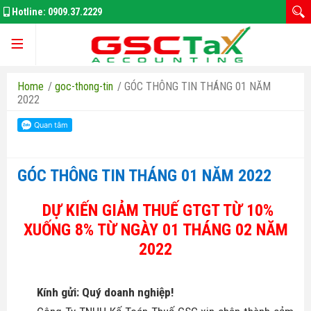
Hotline:
0909.37.2229
Trang chủ
Home
/
goc-thong-tin
/
GÓC THÔNG TIN THÁNG 01 NĂM
2022
Giới thiệu
GÓC THÔNG TIN THÁNG 01 NĂM 2022
Kế Toán Thuế
DỰ KIẾN GIẢM THUẾ GTGT TỪ 10%
XUỐNG 8% TỪ NGÀY 01 THÁNG 02 NĂM
Đăng Ký Doanh Nghiệp
2022
Thay Đổi GPKD
Kính gửi:
Quý
doanh nghiệp!
Bảo Hiểm Xã Hôi
Thuế thu nhập doanh nghiệp